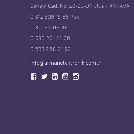
Sanayi Cad. No: 20/33-34 Ulus / ANKARA
0 312 309 15 96 Pbx
0 312 311 06 86
0 530 201 44 00
0 533 258 21 82
info@armanelektronik.com.tr