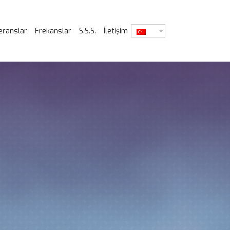
eranslar
Frekanslar
S.S.S.
İletişim