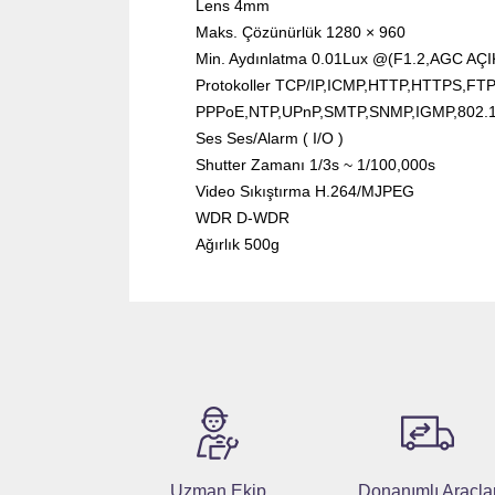
Lens 4mm
Maks. Çözünürlük 1280 × 960
Min. Aydınlatma 0.01Lux @(F1.2,AGC AÇIK
Protokoller TCP/IP,ICMP,HTTP,HTTPS,F
PPPoE,NTP,UPnP,SMTP,SNMP,IGMP,802.1
Ses Ses/Alarm ( I/O )
Shutter Zamanı 1/3s ~ 1/100,000s
Video Sıkıştırma H.264/MJPEG
WDR D-WDR
Ağırlık 500g
Uzman Ekip
Donanımlı Araçla