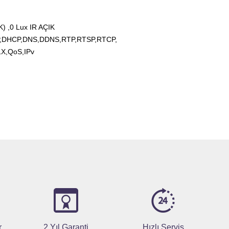
) ,0 Lux IR AÇIK
TP,DHCP,DNS,DDNS,RTP,RTSP,RTCP,
X,QoS,IPv
r
2 Yıl Garanti
Hızlı Servis