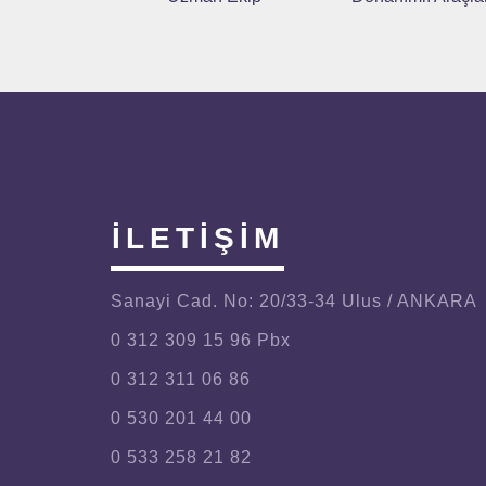
İLETİŞİM
Sanayi Cad. No: 20/33-34 Ulus / ANKARA
0 312 309 15 96 Pbx
0 312 311 06 86
0 530 201 44 00
0 533 258 21 82