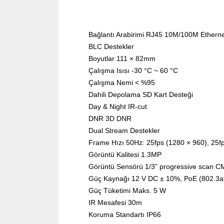
Bağlantı Arabirimi RJ45 10M/100M Ethernet
BLC Destekler
Boyutlar 111 × 82mm
Çalışma Isısı -30 °C ~ 60 °C
Çalışma Nemi < %95
Dahili Depolama SD Kart Desteği
Day & Night IR-cut
DNR 3D DNR
Dual Stream Destekler
Frame Hızı 50Hz: 25fps (1280 × 960), 25f
Görüntü Kalitesi 1.3MP
Görüntü Sensörü 1/3” progressive scan 
Güç Kaynağı 12 V DC ± 10%, PoE (802.3a
Güç Tüketimi Maks. 5 W
IR Mesafesi 30m
Koruma Standartı IP66