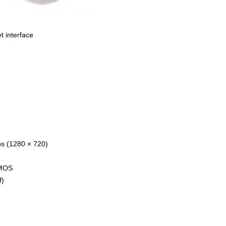
 interface
ps (1280 × 720)
CMOS
f)